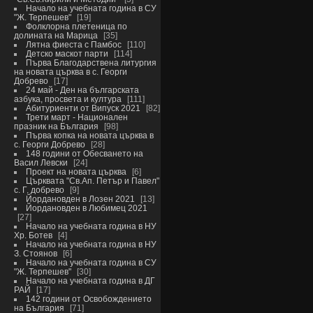
Начало на учебната година в СУ
"Ж. Терпешев"
19
Фолклорна плетеница по
долината на Марица
35
Лятна фиеста с Памбос
110
Детско маскот парти
114
Първа Благодарствена литургия
на новата църква в с. Георги
Добрево
17
24 май - Ден на българската
азбука, просвета и култура
111
Абитуриенти от Випуск 2021
82
Трети март - Национален
празник на България
98
Първа копка на новата църква в
с. Георги Добрево
28
148 години от Обесването на
Васил Левски
24
Проект на новата църква
6
Църквата "Св.Ап. Петър и Павел"
с. Г. добрево
9
Йордановден в Лозен 2021
13
Йордановден в Любимец 2021
27
Начало на учебната година в НУ
Хр. Ботев
4
Начало на учебната година в НУ
З. Стоянов
6
Начало на учебната година в СУ
"Ж. Терпешев"
30
Начало на учебната година в ДГ
РАЙ
17
142 години от Освобождението
на България
71