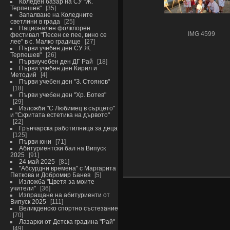
Коледен базар на СУ "Ж.
Терпешев"
35
Запалване на Коледните
светлини в града
25
Национален фолклорен
IMG 4599
фестивал "Песен се пее, вино се
лее" в с. Малко градище
27
Първи учебен ден СУ Ж.
Терпешев"
26
Първиучебен ден ДГ Рай
18
Първи учебен ден Кирил и
Методий
4
Първи учебен ден "З. Стоянов"
18
Първи учебен ден "Хр. Ботев"
29
Изложби "С Любимец в сърцето"
и "Скритата естетика на дървото"
22
Грънчарска работилница за деца
125
Първи юни
71
Абитуриентски бал на Випуск
2025
91
24 май 2025
81
"Абсурдни времена" с Маргарита
Петкова и Добромир Банев
5
Изложба "Цветя за моите
учители"
36
Изпращане на абитуриенти от
Випуск 2025
111
Великденско спортно състезание
70
Лазарки от Детска градина "Рай"
49