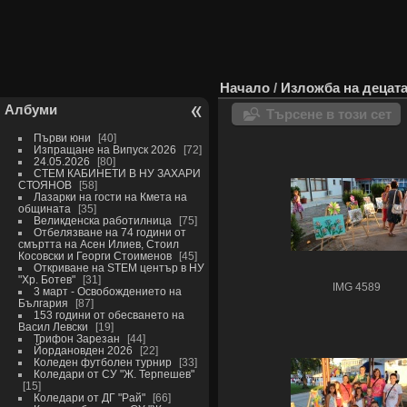
Начало
/
Изложба на децата
Албуми
Търсене в този сет
Първи юни
40
Изпращане на Випуск 2026
72
24.05.2026
80
СТЕМ КАБИНЕТИ В НУ ЗАХАРИ
СТОЯНОВ
58
Лазарки на гости на Кмета на
общината
35
Великденска работилница
75
Отбелязване на 74 години от
смъртта на Асен Илиев, Стоил
Косовски и Георги Стоименов
45
Откриване на STEM център в НУ
"Хр. Ботев"
31
IMG 4589
3 март - Освобождението на
България
87
153 години от обесването на
Васил Левски
19
Трифон Зарезан
44
Йордановден 2026
22
Коледен футболен турнир
33
Коледари от СУ "Ж. Терпешев"
15
Коледари от ДГ "Рай"
66