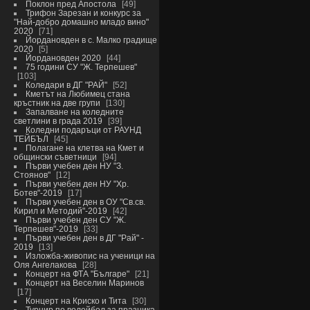
Поклон пред Апостола
49
Трифон Зарезан и конкурс за
"Най-добро домашно младо вино"
2020
71
Йордановден в с. Малко градище
2020
5
Йордановден 2020
44
75 години СУ "Ж. Терпешев"
103
Коледари в ДГ "РАЙ"
52
Кметът на Любимец стана
кръстник на две групи
130
Запалване на коледните
светлини в града 2019
39
Коледни подаръци от РАУНД
ТЕЙБЪЛ
45
Полагане на клетва на Кмет и
общински съветници
94
Първи учебен ден НУ "З.
Стоянов"
12
Първи учебен ден НУ "Хр.
Ботев"-2019
17
Първи учебен ден в ОУ "Св.св.
Кирил и Методий"-2019
42
Първи учебен ден СУ "Ж.
Терпешев"-2019
33
Първи учебен ден в ДГ "Рай" -
2019
13
Изложба-живопис на ученици на
Оля Ангелакова
28
Концерт на ФТА "Българе"
21
Концерт на Веселин Маринов
17
Концерт на Криско и Тита
30
Турнир по волейбол за празника