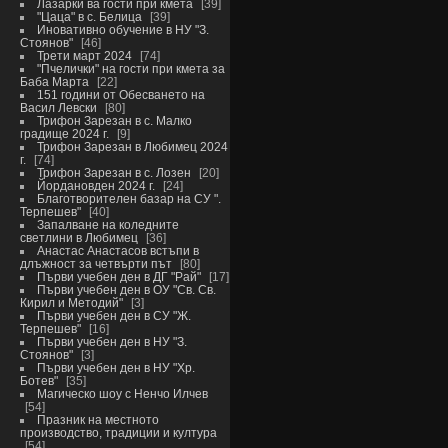
Лазарки ва гости при кмета
39
"Цаца" в с. Белица
39
Иновативно обучение в НУ "З.
Стоянов"
46
Трети март 2024
74
"Пчелички" на гости при кмета за
Баба Марта
22
151 години от Обесването на
Васил Левски
80
Трифон Зарезан в с. Малко
градище 2024 г.
9
Трифон Зарезан в Любимец 2024
г.
74
Трифон Зарезан в с. Лозен
20
Йордановден 2024 г.
24
Благотворителен базар на СУ ".
Терпешев"
40
Запалване на коледните
светлини в Любимец
36
Анастас Анастасов встъпи в
длъжност за четвърти път
80
Първи учебен ден в ДГ "Рай"
17
Първи учебен ден в ОУ "Св. Св.
Кирил и Методий"
3
Първи учебен ден в СУ "Ж.
Терпешев"
16
Първи учебен ден в НУ "З.
Стоянов"
3
Първи учебен ден в НУ "Хр.
Ботев"
35
Магическо шоу с Ненчо Илчев
54
Празник на местното
производство, традиции и култура
54