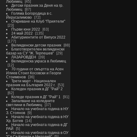
Любимец
45
Детски празник за Деня на гр.
Любимец
87
Голяма Богородица в с.
Йерусалимово
72
Откриване на Клуб "Приятели"
23
Първи юни 2022
63
24 май 2022
135
Абитуриентите от Випуск 2022
177
Великденски детски празник
88
Благотворителен великденски
базар на СУ "Ж. Терпешев"
29
ЛАЗАРОВДЕН
39
Великденска украса в Любимец
12
70 години от смъртта на Асен
Илиев Стоил Косовски и Георги
Стоименов
36
Трети март - Национален
празник на България 2022 г.
53
Коледен празник в ДГ "Рай" 2
62
Коледе празник в ДГ "Рай" 1
91
Запалване на коледните
светлини в Любимец
37
Начало на учебната година в НУ
З. Стоянов
9
Начало на учебната година в НУ
Хр. Ботев
14
Начало на учебната година в ДГ
РАЙ
5
Начало на учебната година в ОУ
"Св.Св.Кирили и Методий"
5