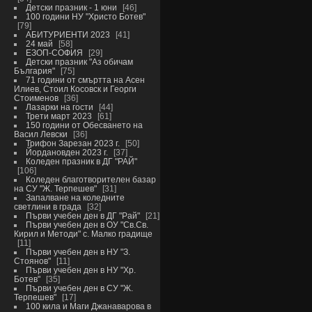
Детски празник - 1 юни
46
100 години НУ "Христо Ботев"
79
АБИТУРИЕНТИ 2023
41
24 май
58
ЕЗОП-СОФИЯ
29
Детски празник "Аз обичам
България"
75
71 години от смъртта на Асен
Илиев, Стоил Косовск и Георги
Стоименов
36
Лазарки на гости
44
Трети март 2023
61
150 години от Обесването на
Васил Левски
36
Трифон Зарезан 2023 г.
50
Йордановден 2023 г.
37
Коледен празник в ДГ "РАЙ"
106
Коледен благотворителен базар
на СУ "Ж. Терпешев"
31
Запалване на коледните
светлини в града
32
Първи учебен ден в ДГ "Рай"
21
Първи учебен ден в ОУ "Св.Св.
Кирил и Методи" с. Малко градище
11
Първи учебен ден в НУ "З.
Стоянов"
11
Първи учебен ден в НУ "Хр.
Ботев"
35
Първи учебен ден в СУ "Ж.
Терпешев"
17
100 кила и Маги Джанаварова в