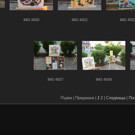
IMG 4600
IMG 4602
IMG 460
IMG 4607
IMG 4608
Първа |
Предишна |
1
2
|
Следваща
|
По