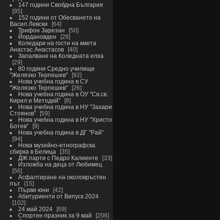
147 години Свобдна България
95
152 години от Обесването на
Васил Левски
64
Трифон Зарезан
50
Йордановден
28
Коледари на гости на кмета
Анастас Анастасов
40
Запалване на Коледната елха
29
80 години Средно училище
"Желязко Терпешев"
92
Нова учебна година в СУ
"Желязко Терпешев"
26
Нова учебна година в ОУ "Св.св.
Кирил и Методий"
8
Нова учебна година в НУ "Захари
Стоянов"
59
Нова учебна година в НУ "Христо
Ботев"
9
Нова учебна година в ДГ "Рай"
94
Нова музейно-етнографска
сбирка в Белица
35
ДЖ парти с Педро Калиенте
33
Изложба на деца от Любимец
56
Асфалтиране на околовръстен
път
15
Първи юни
42
Абитуриенти от Випуск 2024
102
24 май 2024
69
Спортен празник за 9 май
206