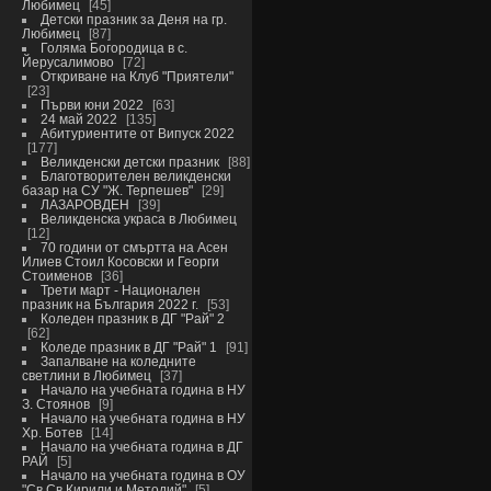
Любимец
45
Детски празник за Деня на гр.
Любимец
87
Голяма Богородица в с.
Йерусалимово
72
Откриване на Клуб "Приятели"
23
Първи юни 2022
63
24 май 2022
135
Абитуриентите от Випуск 2022
177
Великденски детски празник
88
Благотворителен великденски
базар на СУ "Ж. Терпешев"
29
ЛАЗАРОВДЕН
39
Великденска украса в Любимец
12
70 години от смъртта на Асен
Илиев Стоил Косовски и Георги
Стоименов
36
Трети март - Национален
празник на България 2022 г.
53
Коледен празник в ДГ "Рай" 2
62
Коледе празник в ДГ "Рай" 1
91
Запалване на коледните
светлини в Любимец
37
Начало на учебната година в НУ
З. Стоянов
9
Начало на учебната година в НУ
Хр. Ботев
14
Начало на учебната година в ДГ
РАЙ
5
Начало на учебната година в ОУ
"Св.Св.Кирили и Методий"
5