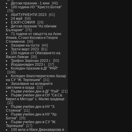
Детски празник - 1 юни
46
100 години НУ "Христо Ботев"
79
АБИТУРИЕНТИ 2023
41
24 май
58
ЕЗОП-СОФИЯ
29
Детски празник "Аз обичам
България"
75
71 години от смъртта на Асен
Илиев, Стоил Косовск и Георги
Стоименов
36
Лазарки на гости
44
Трети март 2023
61
150 години от Обесването на
Васил Левски
36
Трифон Зарезан 2023 г.
50
Йордановден 2023 г.
37
Коледен празник в ДГ "РАЙ"
106
Коледен благотворителен базар
на СУ "Ж. Терпешев"
31
Запалване на коледните
светлини в града
32
Първи учебен ден в ДГ "Рай"
21
Първи учебен ден в ОУ "Св.Св.
Кирил и Методи" с. Малко градище
11
Първи учебен ден в НУ "З.
Стоянов"
11
Първи учебен ден в НУ "Хр.
Ботев"
35
Първи учебен ден в СУ "Ж.
Терпешев"
17
100 кила и Маги Джанаварова в