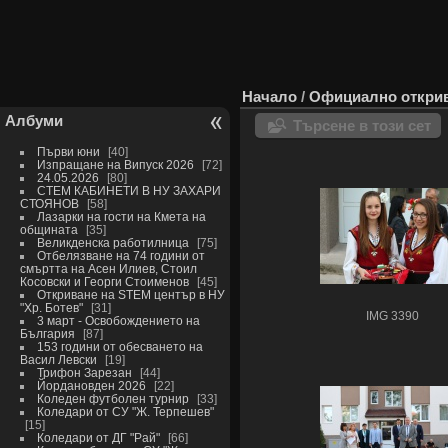
Начало
/
Официално открив
Албуми
Търсене в този сет
Първи юни
40
Изпращане на Випуск 2026
72
24.05.2026
80
СТЕМ КАБИНЕТИ В НУ ЗАХАРИ
СТОЯНОВ
58
Лазарки на гости на Кмета на
общината
35
Великденска работилница
75
Отбелязване на 74 години от
смъртта на Асен Илиев, Стоил
Косовски и Георги Стоименов
45
Откриване на STEM център в НУ
"Хр. Ботев"
31
IMG 3390
3 март - Освобождението на
България
87
153 години от обесването на
Васил Левски
19
Трифон Зарезан
44
Йордановден 2026
22
Коледен футболен турнир
33
Коледари от СУ "Ж. Терпешев"
15
Коледари от ДГ "Рай"
66