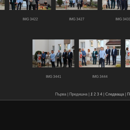
IMG 3422
IMG 3427
IMG 343
IMG 3441
IMG 3444
Първа |
Предишна |
1
2
3
4
|
Следваща
|
П