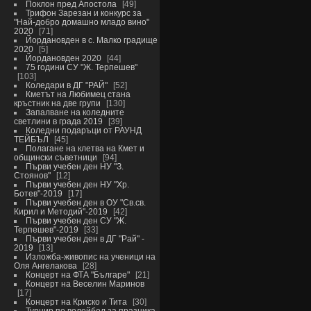
Поклон пред Апостола
49
Трифон Зарезан и конкурс за
"Най-добро домашно младо вино"
2020
71
Йордановден в с. Малко градище
2020
5
Йордановден 2020
44
75 години СУ "Ж. Терпешев"
103
Коледари в ДГ "РАЙ"
52
Кметът на Любимец стана
кръстник на две групи
130
Запалване на коледните
светлини в града 2019
39
Коледни подаръци от РАУНД
ТЕЙБЪЛ
45
Полагане на клетва на Кмет и
общински съветници
94
Първи учебен ден НУ "З.
Стоянов"
12
Първи учебен ден НУ "Хр.
Ботев"-2019
17
Първи учебен ден в ОУ "Св.св.
Кирил и Методий"-2019
42
Първи учебен ден СУ "Ж.
Терпешев"-2019
33
Първи учебен ден в ДГ "Рай" -
2019
13
Изложба-живопис на ученици на
Оля Ангелакова
28
Концерт на ФТА "Българе"
21
Концерт на Веселин Маринов
17
Концерт на Криско и Тита
30
Турнир по волейбол за празника