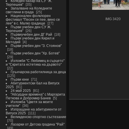
Коледен базар на СУ "Ж.
Терпешев"
35
Запалване на Коледните
светлини в града
25
Национален фолклорен
IMG 3420
фестивал "Песен се пее, вино се
лее" в с. Малко градище
27
Първи учебен ден СУ Ж.
Терпешев"
26
Първиучебен ден ДГ Рай
18
Първи учебен ден Кирил и
Методий
4
Първи учебен ден "З. Стоянов"
18
Първи учебен ден "Хр. Ботев"
29
Изложби "С Любимец в сърцето"
и "Скритата естетика на дървото"
22
Грънчарска работилница за деца
125
Първи юни
71
Абитуриентски бал на Випуск
2025
91
24 май 2025
81
"Абсурдни времена" с Маргарита
Петкова и Добромир Банев
5
Изложба "Цветя за моите
учители"
36
Изпращане на абитуриенти от
Випуск 2025
111
Великденско спортно състезание
70
Лазарки от Детска градина "Рай"
49