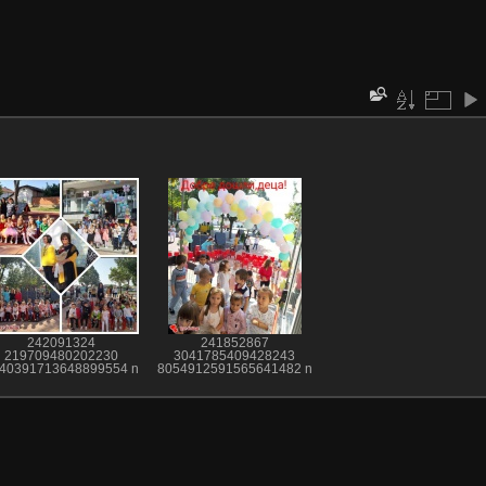
242091324
241852867
219709480202230
3041785409428243
40391713648899554 n
8054912591565641482 n