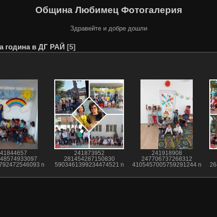
Община Любимец Фотогалерия
Здравейте и добре дошли
а година в ДГ РАЙ
5
41844657
241873952
241918908
48574933097
281454287150830
247706737268312
792472546093 n
5903461399234474521 n
4105457005759291244 n
26