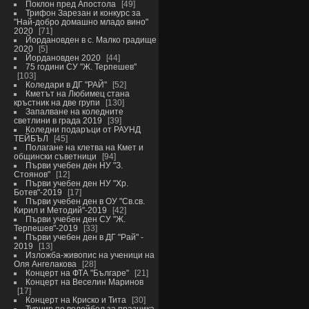
Поклон пред Апостола
49
Трифон Зарезан и конкурс за
"Най-добро домашно младо вино"
2020
71
Йордановден в с. Малко градище
2020
5
Йордановден 2020
44
75 години СУ "Ж. Терпешев"
103
Коледари в ДГ "РАЙ"
52
Кметът на Любимец стана
кръстник на две групи
130
Запалване на коледните
светлини в града 2019
39
Коледни подаръци от РАУНД
ТЕЙБЪЛ
45
Полагане на клетва на Кмет и
общински съветници
94
Първи учебен ден НУ "З.
Стоянов"
12
Първи учебен ден НУ "Хр.
Ботев"-2019
17
Първи учебен ден в ОУ "Св.св.
Кирил и Методий"-2019
42
Първи учебен ден СУ "Ж.
Терпешев"-2019
33
Първи учебен ден в ДГ "Рай" -
2019
13
Изложба-живопис на ученици на
Оля Ангелакова
28
Концерт на ФТА "Българе"
21
Концерт на Веселин Маринов
17
Концерт на Криско и Тита
30
Турнир по волейбол за празника