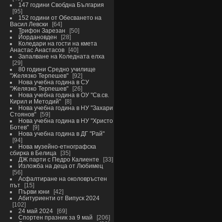
147 години Свобдна България
95
152 години от Обесването на
Васил Левски
64
Трифон Зарезан
50
Йордановден
28
Коледари на гости на кмета
Анастас Анастасов
40
Запалване на Коледната елха
29
80 години Средно училище
"Желязко Терпешев"
92
Нова учебна година в СУ
"Желязко Терпешев"
26
Нова учебна година в ОУ "Св.св.
Кирил и Методий"
8
Нова учебна година в НУ "Захари
Стоянов"
59
Нова учебна година в НУ "Христо
Ботев"
9
Нова учебна година в ДГ "Рай"
94
Нова музейно-етнографска
сбирка в Белица
35
ДЖ парти с Педро Калиенте
33
Изложба на деца от Любимец
56
Асфалтиране на околовръстен
път
15
Първи юни
42
Абитуриенти от Випуск 2024
102
24 май 2024
69
Спортен празник за 9 май
206