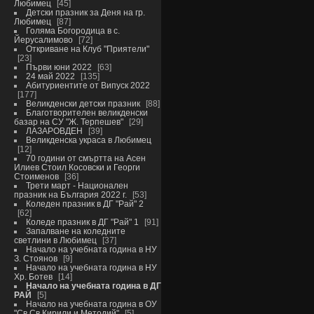
Любимец
45
Детски празник за Деня на гр.
Любимец
87
Голяма Богородица в с.
Йерусалимово
72
Откриване на Клуб "Приятели"
23
Първи юни 2022
63
24 май 2022
135
Абитуриентите от Випуск 2022
177
Великденски детски празник
88
Благотворителен великденски
базар на СУ "Ж. Терпешев"
29
ЛАЗАРОВДЕН
39
Великденска украса в Любимец
12
70 години от смъртта на Асен
Илиев Стоил Косовски и Георги
Стоименов
36
Трети март - Национален
празник на България 2022 г.
53
Коледен празник в ДГ "Рай" 2
62
Коледе празник в ДГ "Рай" 1
91
Запалване на коледните
светлини в Любимец
37
Начало на учебната година в НУ
З. Стоянов
9
Начало на учебната година в НУ
Хр. Ботев
14
Начало на учебната година в ДГ
РАЙ
5
Начало на учебната година в ОУ
"Св.Св.Кирили и Методий"
5