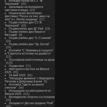
Коледен базар на СУ "Ж.
Терпешев"
35
Запалване на Коледните
светлини в града
25
Национален фолклорен
фестивал "Песен се пее, вино се
лее" в с. Малко градище
27
Първи учебен ден СУ Ж.
Терпешев"
26
Първиучебен ден ДГ Рай
18
Първи учебен ден Кирил и
Методий
4
Първи учебен ден "З. Стоянов"
18
Първи учебен ден "Хр. Ботев"
29
Изложби "С Любимец в сърцето"
и "Скритата естетика на дървото"
22
Грънчарска работилница за деца
125
Първи юни
71
Абитуриентски бал на Випуск
2025
91
24 май 2025
81
"Абсурдни времена" с Маргарита
Петкова и Добромир Банев
5
Изложба "Цветя за моите
учители"
36
Изпращане на абитуриенти от
Випуск 2025
111
Великденско спортно състезание
70
Лазарки от Детска градина "Рай"
49