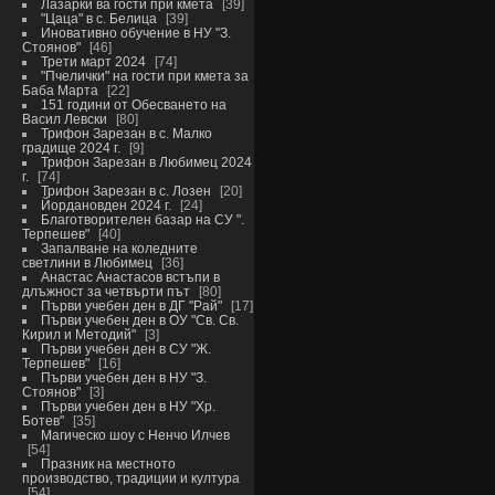
Лазарки ва гости при кмета
39
"Цаца" в с. Белица
39
Иновативно обучение в НУ "З.
Стоянов"
46
Трети март 2024
74
"Пчелички" на гости при кмета за
Баба Марта
22
151 години от Обесването на
Васил Левски
80
Трифон Зарезан в с. Малко
градище 2024 г.
9
Трифон Зарезан в Любимец 2024
г.
74
Трифон Зарезан в с. Лозен
20
Йордановден 2024 г.
24
Благотворителен базар на СУ ".
Терпешев"
40
Запалване на коледните
светлини в Любимец
36
Анастас Анастасов встъпи в
длъжност за четвърти път
80
Първи учебен ден в ДГ "Рай"
17
Първи учебен ден в ОУ "Св. Св.
Кирил и Методий"
3
Първи учебен ден в СУ "Ж.
Терпешев"
16
Първи учебен ден в НУ "З.
Стоянов"
3
Първи учебен ден в НУ "Хр.
Ботев"
35
Магическо шоу с Ненчо Илчев
54
Празник на местното
производство, традиции и култура
54