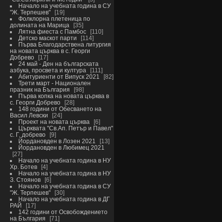
Начало на учебната година в СУ
"Ж. Терпешев"
19
Фолклорна плетеница по
долината на Марица
35
Лятна фиеста с Памбос
110
Детско маскот парти
114
Първа Благодарствена литургия
на новата църква в с. Георги
Добрево
17
24 май - Ден на българската
азбука, просвета и култура
111
Абитуриенти от Випуск 2021
82
Трети март - Национален
празник на България
98
Първа копка на новата църква в
с. Георги Добрево
28
148 години от Обесването на
Васил Левски
24
Проект на новата църква
6
Църквата "Св.Ап. Петър и Павел"
с. Г. добрево
9
Йордановден в Лозен 2021
13
Йордановден в Любимец 2021
27
Начало на учебната година в НУ
Хр. Ботев
4
Начало на учебната година в НУ
З. Стоянов
6
Начало на учебната година в СУ
"Ж. Терпешев"
30
Начало на учебната година в ДГ
РАЙ
17
142 години от Освобождението
на България
71