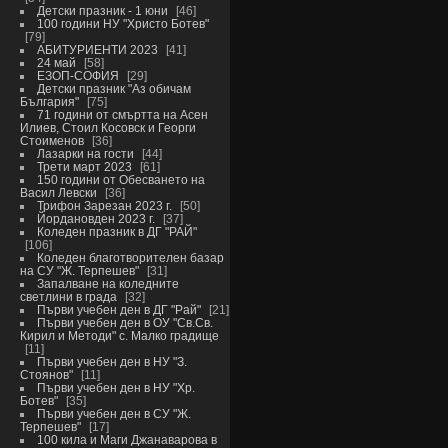
Детски празник - 1 юни
46
100 години НУ "Христо Ботев"
79
АБИТУРИЕНТИ 2023
41
24 май
58
ЕЗОП-СОФИЯ
29
Детски празник "Аз обичам
България"
75
71 години от смъртта на Асен
Илиев, Стоил Косовск и Георги
Стоименов
36
Лазарки на гости
44
Трети март 2023
61
150 години от Обесването на
Васил Левски
36
Трифон Зарезан 2023 г.
50
Йордановден 2023 г.
37
Коледен празник в ДГ "РАЙ"
106
Коледен благотворителен базар
на СУ "Ж. Терпешев"
31
Запалване на коледните
светлини в града
32
Първи учебен ден в ДГ "Рай"
21
Първи учебен ден в ОУ "Св.Св.
Кирил и Методи" с. Малко градище
11
Първи учебен ден в НУ "З.
Стоянов"
11
Първи учебен ден в НУ "Хр.
Ботев"
35
Първи учебен ден в СУ "Ж.
Терпешев"
17
100 кила и Маги Джанаварова в