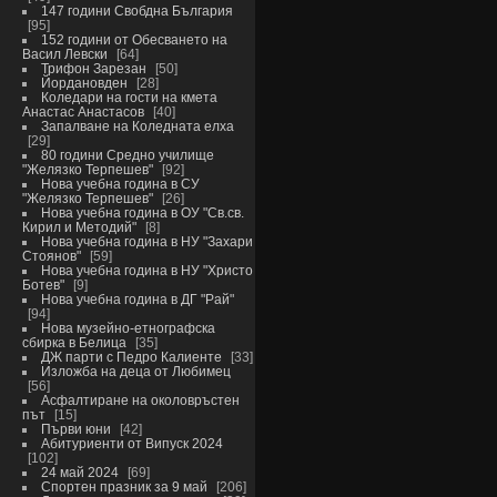
147 години Свобдна България
95
152 години от Обесването на
Васил Левски
64
Трифон Зарезан
50
Йордановден
28
Коледари на гости на кмета
Анастас Анастасов
40
Запалване на Коледната елха
29
80 години Средно училище
"Желязко Терпешев"
92
Нова учебна година в СУ
"Желязко Терпешев"
26
Нова учебна година в ОУ "Св.св.
Кирил и Методий"
8
Нова учебна година в НУ "Захари
Стоянов"
59
Нова учебна година в НУ "Христо
Ботев"
9
Нова учебна година в ДГ "Рай"
94
Нова музейно-етнографска
сбирка в Белица
35
ДЖ парти с Педро Калиенте
33
Изложба на деца от Любимец
56
Асфалтиране на околовръстен
път
15
Първи юни
42
Абитуриенти от Випуск 2024
102
24 май 2024
69
Спортен празник за 9 май
206