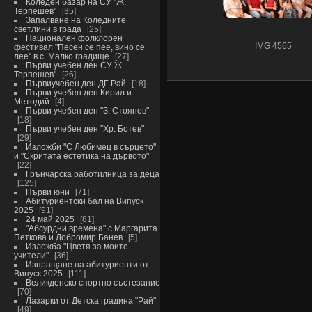
Коледен базар на СУ "Ж.
Терпешев"
35
Запалване на Коледните
светлини в града
25
Национален фолклорен
IMG 4565
фестивал "Песен се пее, вино се
лее" в с. Малко градище
27
Първи учебен ден СУ Ж.
Терпешев"
26
Първиучебен ден ДГ Рай
18
Първи учебен ден Кирил и
Методий
4
Първи учебен ден "З. Стоянов"
18
Първи учебен ден "Хр. Ботев"
29
Изложби "С Любимец в сърцето"
и "Скритата естетика на дървото"
22
Грънчарска работилница за деца
125
Първи юни
71
Абитуриентски бал на Випуск
2025
91
24 май 2025
81
"Абсурдни времена" с Маргарита
Петкова и Добромир Банев
5
Изложба "Цветя за моите
учители"
36
Изпращане на абитуриенти от
Випуск 2025
111
Великденско спортно състезание
70
Лазарки от Детска градина "Рай"
49