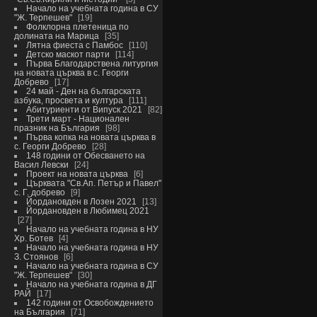
Начало на учебната година в СУ
"Ж. Терпешев"
19
Фолклорна плетеница по
долината на Марица
35
Лятна фиеста с Памбос
110
Детско маскот парти
114
Първа Благодарствена литургия
на новата църква в с. Георги
Добрево
17
24 май - Ден на българската
азбука, просвета и култура
111
Абитуриенти от Випуск 2021
82
Трети март - Национален
празник на България
98
Първа копка на новата църква в
с. Георги Добрево
28
148 години от Обесването на
Васил Левски
24
Проект на новата църква
6
Църквата "Св.Ап. Петър и Павел"
с. Г. добрево
9
Йордановден в Лозен 2021
13
Йордановден в Любимец 2021
27
Начало на учебната година в НУ
Хр. Ботев
4
Начало на учебната година в НУ
З. Стоянов
6
Начало на учебната година в СУ
"Ж. Терпешев"
30
Начало на учебната година в ДГ
РАЙ
17
142 години от Освобождението
на България
71