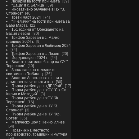
Лазарки ва гости при кмета
39
"Цаца" в с. Белица
39
Иновативно обучение в НУ "З.
Стоянов"
46
Трети март 2024
74
"Пчелички" на гости при кмета за
Баба Марта
22
151 години от Обесването на
Васил Левски
80
Трифон Зарезан в с. Малко
градище 2024 г.
9
Трифон Зарезан в Любимец 2024
г.
74
Трифон Зарезан в с. Лозен
20
Йордановден 2024 г.
24
Благотворителен базар на СУ ".
Терпешев"
40
Запалване на коледните
светлини в Любимец
36
Анастас Анастасов встъпи в
длъжност за четвърти път
80
Първи учебен ден в ДГ "Рай"
17
Първи учебен ден в ОУ "Св. Св.
Кирил и Методий"
3
Първи учебен ден в СУ "Ж.
Терпешев"
16
Първи учебен ден в НУ "З.
Стоянов"
3
Първи учебен ден в НУ "Хр.
Ботев"
35
Магическо шоу с Ненчо Илчев
54
Празник на местното
производство, традиции и култура
54