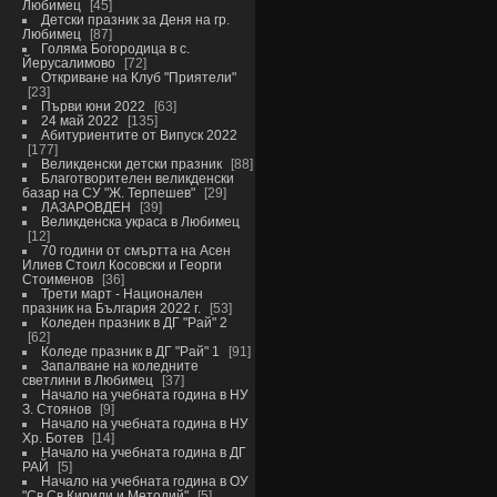
Любимец
45
Детски празник за Деня на гр.
Любимец
87
Голяма Богородица в с.
Йерусалимово
72
Откриване на Клуб "Приятели"
23
Първи юни 2022
63
24 май 2022
135
Абитуриентите от Випуск 2022
177
Великденски детски празник
88
Благотворителен великденски
базар на СУ "Ж. Терпешев"
29
ЛАЗАРОВДЕН
39
Великденска украса в Любимец
12
70 години от смъртта на Асен
Илиев Стоил Косовски и Георги
Стоименов
36
Трети март - Национален
празник на България 2022 г.
53
Коледен празник в ДГ "Рай" 2
62
Коледе празник в ДГ "Рай" 1
91
Запалване на коледните
светлини в Любимец
37
Начало на учебната година в НУ
З. Стоянов
9
Начало на учебната година в НУ
Хр. Ботев
14
Начало на учебната година в ДГ
РАЙ
5
Начало на учебната година в ОУ
"Св.Св.Кирили и Методий"
5