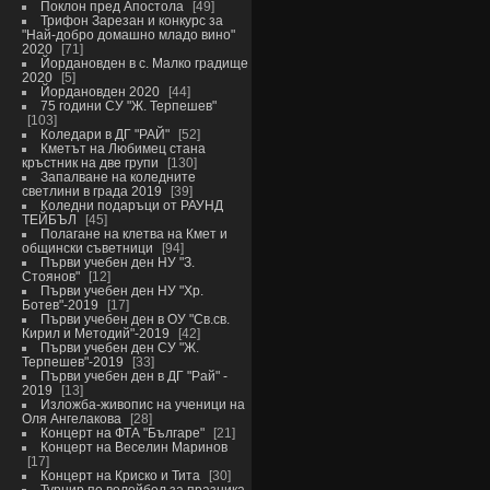
Поклон пред Апостола
49
Трифон Зарезан и конкурс за
"Най-добро домашно младо вино"
2020
71
Йордановден в с. Малко градище
2020
5
Йордановден 2020
44
75 години СУ "Ж. Терпешев"
103
Коледари в ДГ "РАЙ"
52
Кметът на Любимец стана
кръстник на две групи
130
Запалване на коледните
светлини в града 2019
39
Коледни подаръци от РАУНД
ТЕЙБЪЛ
45
Полагане на клетва на Кмет и
общински съветници
94
Първи учебен ден НУ "З.
Стоянов"
12
Първи учебен ден НУ "Хр.
Ботев"-2019
17
Първи учебен ден в ОУ "Св.св.
Кирил и Методий"-2019
42
Първи учебен ден СУ "Ж.
Терпешев"-2019
33
Първи учебен ден в ДГ "Рай" -
2019
13
Изложба-живопис на ученици на
Оля Ангелакова
28
Концерт на ФТА "Българе"
21
Концерт на Веселин Маринов
17
Концерт на Криско и Тита
30
Турнир по волейбол за празника