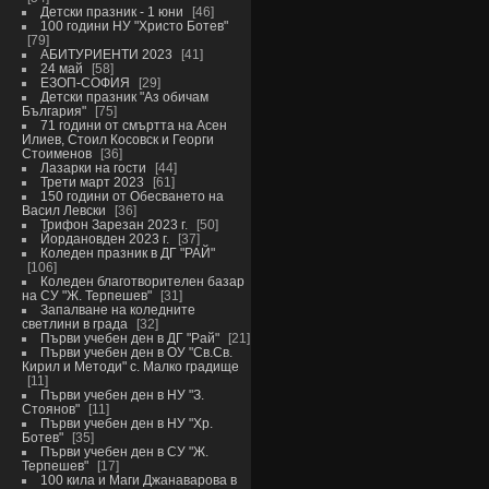
Детски празник - 1 юни
46
100 години НУ "Христо Ботев"
79
АБИТУРИЕНТИ 2023
41
24 май
58
ЕЗОП-СОФИЯ
29
Детски празник "Аз обичам
България"
75
71 години от смъртта на Асен
Илиев, Стоил Косовск и Георги
Стоименов
36
Лазарки на гости
44
Трети март 2023
61
150 години от Обесването на
Васил Левски
36
Трифон Зарезан 2023 г.
50
Йордановден 2023 г.
37
Коледен празник в ДГ "РАЙ"
106
Коледен благотворителен базар
на СУ "Ж. Терпешев"
31
Запалване на коледните
светлини в града
32
Първи учебен ден в ДГ "Рай"
21
Първи учебен ден в ОУ "Св.Св.
Кирил и Методи" с. Малко градище
11
Първи учебен ден в НУ "З.
Стоянов"
11
Първи учебен ден в НУ "Хр.
Ботев"
35
Първи учебен ден в СУ "Ж.
Терпешев"
17
100 кила и Маги Джанаварова в