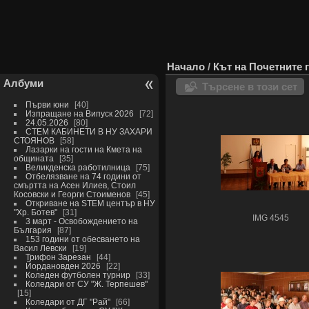
Начало
/
Кът на Почетните 
Албуми
Търсене в този сет
Първи юни
40
Изпращане на Випуск 2026
72
24.05.2026
80
СТЕМ КАБИНЕТИ В НУ ЗАХАРИ
СТОЯНОВ
58
Лазарки на гости на Кмета на
общината
35
Великденска работилница
75
Отбелязване на 74 години от
смъртта на Асен Илиев, Стоил
Косовски и Георги Стоименов
45
Откриване на STEM център в НУ
"Хр. Ботев"
31
IMG 4545
3 март - Освобождението на
България
87
153 години от обесването на
Васил Левски
19
Трифон Зарезан
44
Йордановден 2026
22
Коледен футболен турнир
33
Коледари от СУ "Ж. Терпешев"
15
Коледари от ДГ "Рай"
66