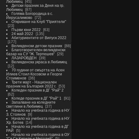
Любимец
45
Детски празник за Деня на гр.
Любимец
87
Голяма Богородица в с.
Йерусалимово
72
Откриване на Клуб "Приятели"
23
Първи юни 2022
63
24 май 2022
135
Абитуриентите от Випуск 2022
177
Великденски детски празник
88
Благотворителен великденски
базар на СУ "Ж. Терпешев"
29
ЛАЗАРОВДЕН
39
Великденска украса в Любимец
12
70 години от смъртта на Асен
Илиев Стоил Косовски и Георги
Стоименов
36
Трети март - Национален
празник на България 2022 г.
53
Коледен празник в ДГ "Рай" 2
62
Коледе празник в ДГ "Рай" 1
91
Запалване на коледните
светлини в Любимец
37
Начало на учебната година в НУ
З. Стоянов
9
Начало на учебната година в НУ
Хр. Ботев
14
Начало на учебната година в ДГ
РАЙ
5
Начало на учебната година в ОУ
"Св.Св.Кирили и Методий"
5