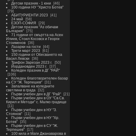
Детски празник - 1 юни
46
100 години НУ "Христо Ботев"
79
АБИТУРИЕНТИ 2023
41
24 май
58
ЕЗОП-СОФИЯ
29
Детски празник "Аз обичам
България"
75
71 години от смъртта на Асен
Илиев, Стоил Косовск и Георги
Стоименов
36
Лазарки на гости
44
Трети март 2023
61
150 години от Обесването на
Васил Левски
36
Трифон Зарезан 2023 г.
50
Йордановден 2023 г.
37
Коледен празник в ДГ "РАЙ"
106
Коледен благотворителен базар
на СУ "Ж. Терпешев"
31
Запалване на коледните
светлини в града
32
Първи учебен ден в ДГ "Рай"
21
Първи учебен ден в ОУ "Св.Св.
Кирил и Методи" с. Малко градище
11
Първи учебен ден в НУ "З.
Стоянов"
11
Първи учебен ден в НУ "Хр.
Ботев"
35
Първи учебен ден в СУ "Ж.
Терпешев"
17
100 кила и Маги Джанаварова в