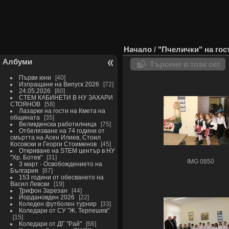
Начало
/
"Пчелички" на гос
Албуми
Търсене в този сет
Първи юни
40
Изпращане на Випуск 2026
72
24.05.2026
80
СТЕМ КАБИНЕТИ В НУ ЗАХАРИ
СТОЯНОВ
58
Лазарки на гости на Кмета на
общината
35
Великденска работилница
75
Отбелязване на 74 години от
смъртта на Асен Илиев, Стоил
Косовски и Георги Стоименов
45
Откриване на STEM център в НУ
"Хр. Ботев"
31
IMG 0850
3 март - Освобождението на
България
87
153 години от обесването на
Васил Левски
19
Трифон Зарезан
44
Йордановден 2026
22
Коледен футболен турнир
33
Коледари от СУ "Ж. Терпешев"
15
Коледари от ДГ "Рай"
66