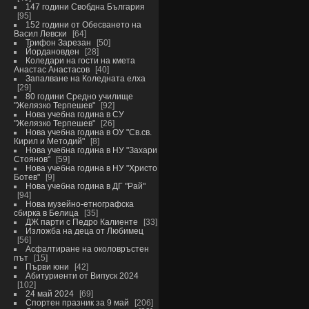
147 години Свобдна България
95
152 години от Обесването на
Васил Левски
64
Трифон Зарезан
50
Йордановден
28
Коледари на гости на кмета
Анастас Анастасов
40
Запалване на Коледната елха
29
80 години Средно училище
"Желязко Терпешев"
92
Нова учебна година в СУ
"Желязко Терпешев"
26
Нова учебна година в ОУ "Св.св.
Кирил и Методий"
8
Нова учебна година в НУ "Захари
Стоянов"
59
Нова учебна година в НУ "Христо
Ботев"
9
Нова учебна година в ДГ "Рай"
94
Нова музейно-етнографска
сбирка в Белица
35
ДЖ парти с Педро Калиенте
33
Изложба на деца от Любимец
56
Асфалтиране на околовръстен
път
15
Първи юни
42
Абитуриенти от Випуск 2024
102
24 май 2024
69
Спортен празник за 9 май
206