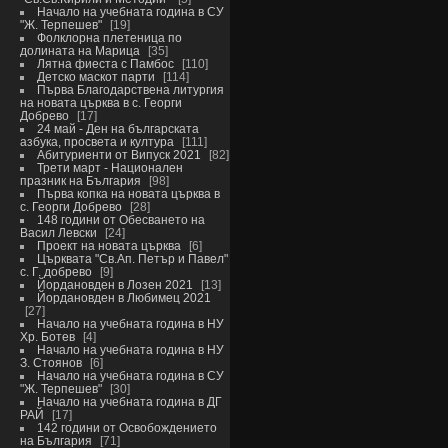
Начало на учебната година в СУ
"Ж. Терпешев"
19
Фолклорна плетеница по
долината на Марица
35
Лятна фиеста с Памбос
110
Детско маскот парти
114
Първа Благодарствена литургия
на новата църква в с. Георги
Добрево
17
24 май - Ден на българската
азбука, просвета и култура
111
Абитуриенти от Випуск 2021
82
Трети март - Национален
празник на България
98
Първа копка на новата църква в
с. Георги Добрево
28
148 години от Обесването на
Васил Левски
24
Проект на новата църква
6
Църквата "Св.Ап. Петър и Павел"
с. Г. добрево
9
Йордановден в Лозен 2021
13
Йордановден в Любимец 2021
27
Начало на учебната година в НУ
Хр. Ботев
4
Начало на учебната година в НУ
З. Стоянов
6
Начало на учебната година в СУ
"Ж. Терпешев"
30
Начало на учебната година в ДГ
РАЙ
17
142 години от Освобождението
на България
71