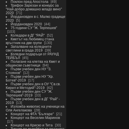
Поклон пред Апостола
49
Трифон Зарезан и конкурс за
"Най-добро домашно младо вино"
2020
71
Йордановден в с. Малко градище
2020
5
Йордановден 2020
44
75 години СУ "Ж. Терпешев"
103
Коледари в ДГ "РАЙ"
52
Кметът на Любимец стана
кръстник на две групи
130
Запалване на коледните
светлини в града 2019
39
Коледни подаръци от РАУНД
ТЕЙБЪЛ
45
Полагане на клетва на Кмет и
общински съветници
94
Първи учебен ден НУ "З.
Стоянов"
12
Първи учебен ден НУ "Хр.
Ботев"-2019
17
Първи учебен ден в ОУ "Св.св.
Кирил и Методий"-2019
42
Първи учебен ден СУ "Ж.
Терпешев"-2019
33
Първи учебен ден в ДГ "Рай" -
2019
13
Изложба-живопис на ученици на
Оля Ангелакова
28
Концерт на ФТА "Българе"
21
Концерт на Веселин Маринов
17
Концерт на Криско и Тита
30
Турнир по волейбол за празника