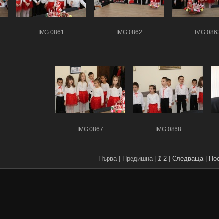
IMG 0861
IMG 0862
IMG 086
IMG 0867
IMG 0868
Първа |
Предишна |
1
2
|
Следваща
|
По