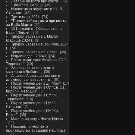
Лазарки ва гости при кмета
39
"Цаца" в с. Белица
39
Иновативно обучение в НУ "З.
Стоянов"
46
Трети март 2024
74
"Пчелички" на гости при кмета
за Баба Марта
22
151 години от Обесването на
Васил Левски
80
Трифон Зарезан в с. Малко
градище 2024 г.
9
Трифон Зарезан в Любимец 2024
г.
74
Трифон Зарезан в с. Лозен
20
Йордановден 2024 г.
24
Благотворителен базар на СУ ".
Терпешев"
40
Запалване на коледните
светлини в Любимец
36
Анастас Анастасов встъпи в
длъжност за четвърти път
80
Първи учебен ден в ДГ "Рай"
17
Първи учебен ден в ОУ "Св. Св.
Кирил и Методий"
3
Първи учебен ден в СУ "Ж.
Терпешев"
16
Първи учебен ден в НУ "З.
Стоянов"
3
Първи учебен ден в НУ "Хр.
Ботев"
35
Магическо шоу с Ненчо Илчев
54
Празник на местното
производство, традиции и култура
54