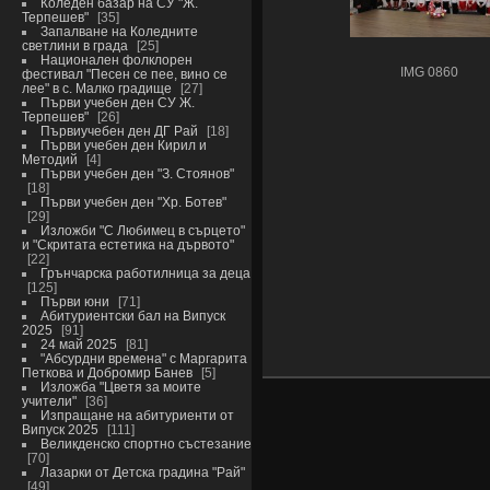
Коледен базар на СУ "Ж.
Терпешев"
35
Запалване на Коледните
светлини в града
25
Национален фолклорен
IMG 0860
фестивал "Песен се пее, вино се
лее" в с. Малко градище
27
Първи учебен ден СУ Ж.
Терпешев"
26
Първиучебен ден ДГ Рай
18
Първи учебен ден Кирил и
Методий
4
Първи учебен ден "З. Стоянов"
18
Първи учебен ден "Хр. Ботев"
29
Изложби "С Любимец в сърцето"
и "Скритата естетика на дървото"
22
Грънчарска работилница за деца
125
Първи юни
71
Абитуриентски бал на Випуск
2025
91
24 май 2025
81
"Абсурдни времена" с Маргарита
Петкова и Добромир Банев
5
Изложба "Цветя за моите
учители"
36
Изпращане на абитуриенти от
Випуск 2025
111
Великденско спортно състезание
70
Лазарки от Детска градина "Рай"
49