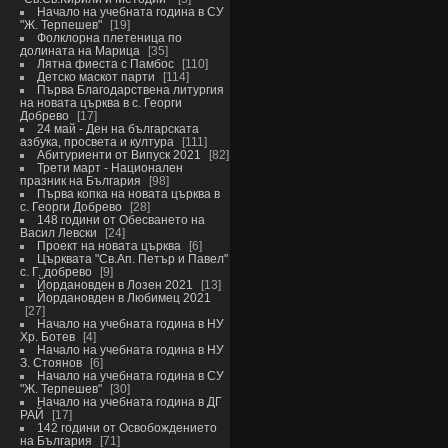
Начало на учебната година в СУ
"Ж. Терпешев"
19
Фолклорна плетеница по
долината на Марица
35
Лятна фиеста с Памбос
110
Детско маскот парти
114
Първа Благодарствена литургия
на новата църква в с. Георги
Добрево
17
24 май - Ден на българската
азбука, просвета и култура
111
Абитуриенти от Випуск 2021
82
Трети март - Национален
празник на България
98
Първа копка на новата църква в
с. Георги Добрево
28
148 години от Обесването на
Васил Левски
24
Проект на новата църква
6
Църквата "Св.Ап. Петър и Павел"
с. Г. добрево
9
Йордановден в Лозен 2021
13
Йордановден в Любимец 2021
27
Начало на учебната година в НУ
Хр. Ботев
4
Начало на учебната година в НУ
З. Стоянов
6
Начало на учебната година в СУ
"Ж. Терпешев"
30
Начало на учебната година в ДГ
РАЙ
17
142 години от Освобождението
на България
71