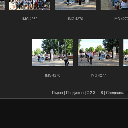
IMG 4262
IMG 4270
IMG 427
IMG 4276
IMG 4277
Първа |
Предишна |
1
2
3
...
8
|
Следваща
|