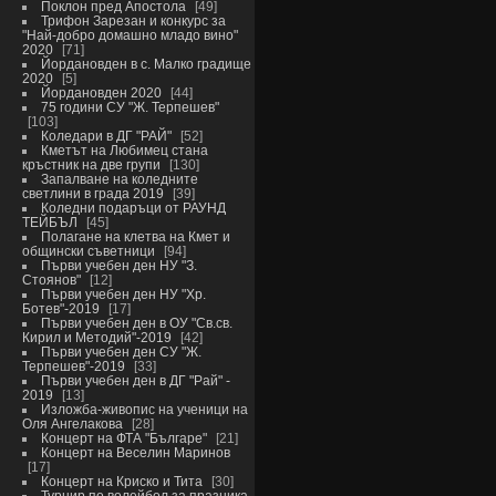
Поклон пред Апостола
49
Трифон Зарезан и конкурс за
"Най-добро домашно младо вино"
2020
71
Йордановден в с. Малко градище
2020
5
Йордановден 2020
44
75 години СУ "Ж. Терпешев"
103
Коледари в ДГ "РАЙ"
52
Кметът на Любимец стана
кръстник на две групи
130
Запалване на коледните
светлини в града 2019
39
Коледни подаръци от РАУНД
ТЕЙБЪЛ
45
Полагане на клетва на Кмет и
общински съветници
94
Първи учебен ден НУ "З.
Стоянов"
12
Първи учебен ден НУ "Хр.
Ботев"-2019
17
Първи учебен ден в ОУ "Св.св.
Кирил и Методий"-2019
42
Първи учебен ден СУ "Ж.
Терпешев"-2019
33
Първи учебен ден в ДГ "Рай" -
2019
13
Изложба-живопис на ученици на
Оля Ангелакова
28
Концерт на ФТА "Българе"
21
Концерт на Веселин Маринов
17
Концерт на Криско и Тита
30
Турнир по волейбол за празника