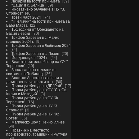
Лазарки ва гости при кмета
39
"Цаца" в с. Белица
39
Иновативно обучение в НУ "З.
Стоянов"
46
Трети март 2024
74
"Пчелички" на гости при кмета за
Баба Марта
22
151 години от Обесването на
Васил Левски
80
Трифон Зарезан в с. Малко
градище 2024 г.
9
Трифон Зарезан в Любимец 2024
г.
74
Трифон Зарезан в с. Лозен
20
Йордановден 2024 г.
24
Благотворителен базар на СУ ".
Терпешев"
40
Запалване на коледните
светлини в Любимец
36
Анастас Анастасов встъпи в
длъжност за четвърти път
80
Първи учебен ден в ДГ "Рай"
17
Първи учебен ден в ОУ "Св. Св.
Кирил и Методий"
3
Първи учебен ден в СУ "Ж.
Терпешев"
16
Първи учебен ден в НУ "З.
Стоянов"
3
Първи учебен ден в НУ "Хр.
Ботев"
35
Магическо шоу с Ненчо Илчев
54
Празник на местното
производство, традиции и култура
54