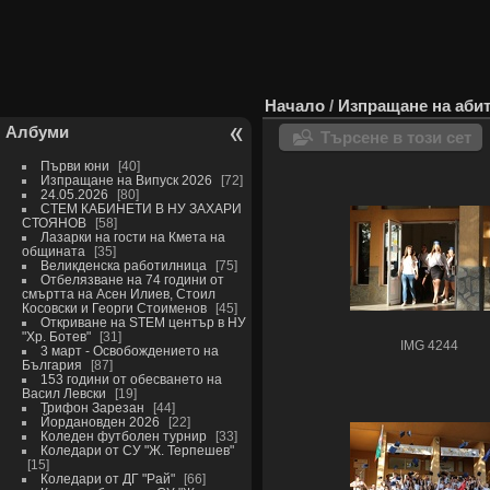
Начало
/
Изпращане на абит
Албуми
Търсене в този сет
Първи юни
40
Изпращане на Випуск 2026
72
24.05.2026
80
СТЕМ КАБИНЕТИ В НУ ЗАХАРИ
СТОЯНОВ
58
Лазарки на гости на Кмета на
общината
35
Великденска работилница
75
Отбелязване на 74 години от
смъртта на Асен Илиев, Стоил
Косовски и Георги Стоименов
45
Откриване на STEM център в НУ
"Хр. Ботев"
31
IMG 4244
3 март - Освобождението на
България
87
153 години от обесването на
Васил Левски
19
Трифон Зарезан
44
Йордановден 2026
22
Коледен футболен турнир
33
Коледари от СУ "Ж. Терпешев"
15
Коледари от ДГ "Рай"
66