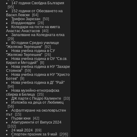
147 години Свобдна България
95
152 години от Обесването на
Васил Левски
64
Трифон Зарезан
50
Йордановден
28
Коледари на гости на кмета
Анастас Анастасов
40
Запалване на Коледната елха
29
80 години Средно училище
"Желязко Терпешев"
92
Нова учебна година в СУ
"Желязко Терпешев"
26
Нова учебна година в ОУ "Св.св.
Кирил и Методий"
8
Нова учебна година в НУ "Захари
Стоянов"
59
Нова учебна година в НУ "Христо
Ботев"
9
Нова учебна година в ДГ "Рай"
94
Нова музейно-етнографска
сбирка в Белица
35
ДЖ парти с Педро Калиенте
33
Изложба на деца от Любимец
56
Асфалтиране на околовръстен
път
15
Първи юни
42
Абитуриенти от Випуск 2024
102
24 май 2024
69
Спортен празник за 9 май
206