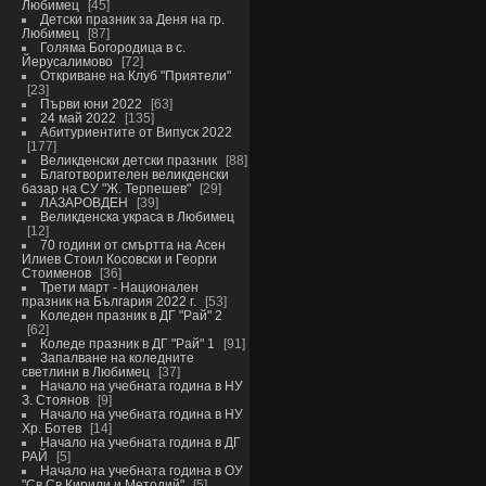
Любимец
45
Детски празник за Деня на гр.
Любимец
87
Голяма Богородица в с.
Йерусалимово
72
Откриване на Клуб "Приятели"
23
Първи юни 2022
63
24 май 2022
135
Абитуриентите от Випуск 2022
177
Великденски детски празник
88
Благотворителен великденски
базар на СУ "Ж. Терпешев"
29
ЛАЗАРОВДЕН
39
Великденска украса в Любимец
12
70 години от смъртта на Асен
Илиев Стоил Косовски и Георги
Стоименов
36
Трети март - Национален
празник на България 2022 г.
53
Коледен празник в ДГ "Рай" 2
62
Коледе празник в ДГ "Рай" 1
91
Запалване на коледните
светлини в Любимец
37
Начало на учебната година в НУ
З. Стоянов
9
Начало на учебната година в НУ
Хр. Ботев
14
Начало на учебната година в ДГ
РАЙ
5
Начало на учебната година в ОУ
"Св.Св.Кирили и Методий"
5