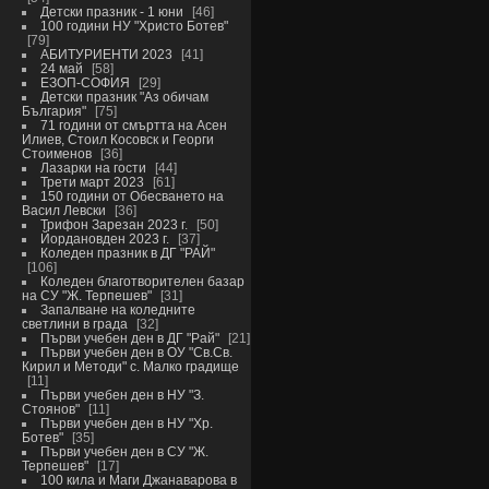
Детски празник - 1 юни
46
100 години НУ "Христо Ботев"
79
АБИТУРИЕНТИ 2023
41
24 май
58
ЕЗОП-СОФИЯ
29
Детски празник "Аз обичам
България"
75
71 години от смъртта на Асен
Илиев, Стоил Косовск и Георги
Стоименов
36
Лазарки на гости
44
Трети март 2023
61
150 години от Обесването на
Васил Левски
36
Трифон Зарезан 2023 г.
50
Йордановден 2023 г.
37
Коледен празник в ДГ "РАЙ"
106
Коледен благотворителен базар
на СУ "Ж. Терпешев"
31
Запалване на коледните
светлини в града
32
Първи учебен ден в ДГ "Рай"
21
Първи учебен ден в ОУ "Св.Св.
Кирил и Методи" с. Малко градище
11
Първи учебен ден в НУ "З.
Стоянов"
11
Първи учебен ден в НУ "Хр.
Ботев"
35
Първи учебен ден в СУ "Ж.
Терпешев"
17
100 кила и Маги Джанаварова в