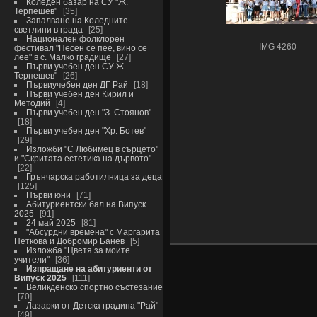
Коледен базар на СУ "Ж.
Терпешев"
35
Запалване на Коледните
светлини в града
25
Национален фолклорен
IMG 4260
фестивал "Песен се пее, вино се
лее" в с. Малко градище
27
Първи учебен ден СУ Ж.
Терпешев"
26
Първиучебен ден ДГ Рай
18
Първи учебен ден Кирил и
Методий
4
Първи учебен ден "З. Стоянов"
18
Първи учебен ден "Хр. Ботев"
29
Изложби "С Любимец в сърцето"
и "Скритата естетика на дървото"
22
Грънчарска работилница за деца
125
Първи юни
71
Абитуриентски бал на Випуск
2025
91
24 май 2025
81
"Абсурдни времена" с Маргарита
Петкова и Добромир Банев
5
Изложба "Цветя за моите
учители"
36
Изпращане на абитуриенти от
Випуск 2025
111
Великденско спортно състезание
70
Лазарки от Детска градина "Рай"
49