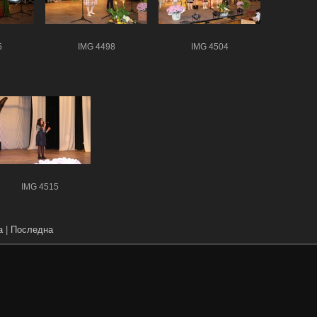
5
IMG 4498
IMG 4504
IMG 4515
а
|
Последна