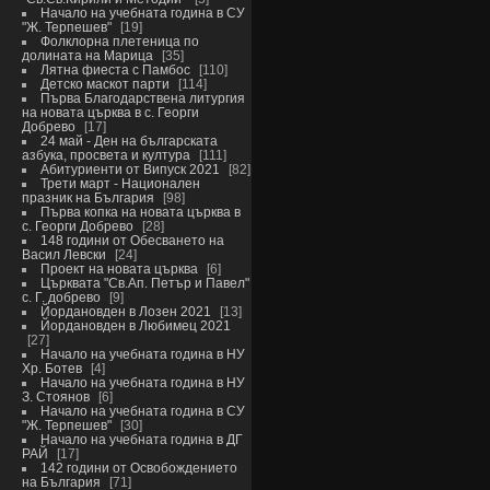
Начало на учебната година в СУ
"Ж. Терпешев"
19
Фолклорна плетеница по
долината на Марица
35
Лятна фиеста с Памбос
110
Детско маскот парти
114
Първа Благодарствена литургия
на новата църква в с. Георги
Добрево
17
24 май - Ден на българската
азбука, просвета и култура
111
Абитуриенти от Випуск 2021
82
Трети март - Национален
празник на България
98
Първа копка на новата църква в
с. Георги Добрево
28
148 години от Обесването на
Васил Левски
24
Проект на новата църква
6
Църквата "Св.Ап. Петър и Павел"
с. Г. добрево
9
Йордановден в Лозен 2021
13
Йордановден в Любимец 2021
27
Начало на учебната година в НУ
Хр. Ботев
4
Начало на учебната година в НУ
З. Стоянов
6
Начало на учебната година в СУ
"Ж. Терпешев"
30
Начало на учебната година в ДГ
РАЙ
17
142 години от Освобождението
на България
71