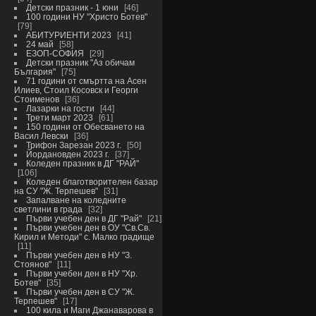
Детски празник - 1 юни
46
100 години НУ "Христо Ботев"
79
АБИТУРИЕНТИ 2023
41
24 май
58
ЕЗОП-СОФИЯ
29
Детски празник "Аз обичам
България"
75
71 години от смъртта на Асен
Илиев, Стоил Косовск и Георги
Стоименов
36
Лазарки на гости
44
Трети март 2023
61
150 години от Обесването на
Васил Левски
36
Трифон Зарезан 2023 г.
50
Йордановден 2023 г.
37
Коледен празник в ДГ "РАЙ"
106
Коледен благотворителен базар
на СУ "Ж. Терпешев"
31
Запалване на коледните
светлини в града
32
Първи учебен ден в ДГ "Рай"
21
Първи учебен ден в ОУ "Св.Св.
Кирил и Методи" с. Малко градище
11
Първи учебен ден в НУ "З.
Стоянов"
11
Първи учебен ден в НУ "Хр.
Ботев"
35
Първи учебен ден в СУ "Ж.
Терпешев"
17
100 кила и Маги Джанаварова в