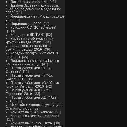
Поклон пред Апостола
49
Трифон Зарезан и конкурс за
"Най-добро домашно младо вино"
2020
71
Йордановден в с. Малко градище
2020
5
Йордановден 2020
44
75 години СУ "Ж. Терпешев"
103
Коледари в ДГ "РАЙ"
52
Кметът на Любимец стана
кръстник на две групи
130
Запалване на коледните
светлини в града 2019
39
Коледни подаръци от РАУНД
ТЕЙБЪЛ
45
Полагане на клетва на Кмет и
общински съветници
94
Първи учебен ден НУ "З.
Стоянов"
12
Първи учебен ден НУ "Хр.
Ботев"-2019
17
Първи учебен ден в ОУ "Св.св.
Кирил и Методий"-2019
42
Първи учебен ден СУ "Ж.
Терпешев"-2019
33
Първи учебен ден в ДГ "Рай" -
2019
13
Изложба-живопис на ученици на
Оля Ангелакова
28
Концерт на ФТА "Българе"
21
Концерт на Веселин Маринов
17
Концерт на Криско и Тита
30
Турнир по волейбол за празника