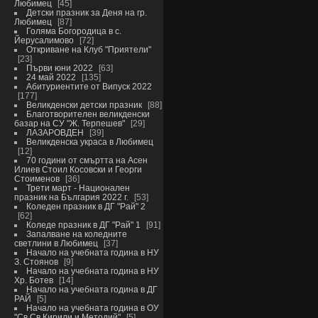
Любимец
45
Детски празник за Деня на гр.
Любимец
87
Голяма Богородица в с.
Йерусалимово
72
Откриване на Клуб "Приятели"
23
Първи юни 2022
63
24 май 2022
135
Абитуриентите от Випуск 2022
177
Великденски детски празник
88
Благотворителен великденски
базар на СУ "Ж. Терпешев"
29
ЛАЗАРОВДЕН
39
Великденска украса в Любимец
12
70 години от смъртта на Асен
Илиев Стоил Косовски и Георги
Стоименов
36
Трети март - Национален
празник на България 2022 г.
53
Коледен празник в ДГ "Рай" 2
62
Коледе празник в ДГ "Рай" 1
91
Запалване на коледните
светлини в Любимец
37
Начало на учебната година в НУ
З. Стоянов
9
Начало на учебната година в НУ
Хр. Ботев
14
Начало на учебната година в ДГ
РАЙ
5
Начало на учебната година в ОУ
"Св.Св.Кирили и Методий"
5