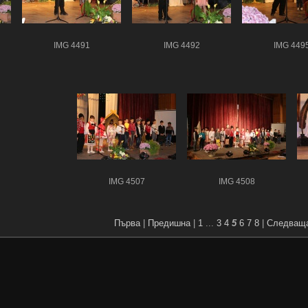
IMG 4491
IMG 4492
IMG 449
IMG 4507
IMG 4508
Първа
|
Предишна
|
1
...
3
4
5
6
7
8
|
Следващ