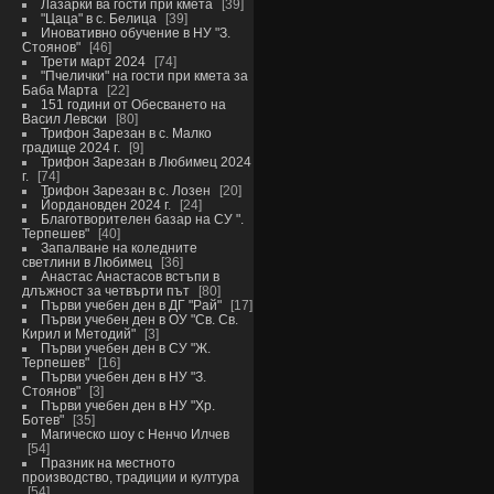
Лазарки ва гости при кмета
39
"Цаца" в с. Белица
39
Иновативно обучение в НУ "З.
Стоянов"
46
Трети март 2024
74
"Пчелички" на гости при кмета за
Баба Марта
22
151 години от Обесването на
Васил Левски
80
Трифон Зарезан в с. Малко
градище 2024 г.
9
Трифон Зарезан в Любимец 2024
г.
74
Трифон Зарезан в с. Лозен
20
Йордановден 2024 г.
24
Благотворителен базар на СУ ".
Терпешев"
40
Запалване на коледните
светлини в Любимец
36
Анастас Анастасов встъпи в
длъжност за четвърти път
80
Първи учебен ден в ДГ "Рай"
17
Първи учебен ден в ОУ "Св. Св.
Кирил и Методий"
3
Първи учебен ден в СУ "Ж.
Терпешев"
16
Първи учебен ден в НУ "З.
Стоянов"
3
Първи учебен ден в НУ "Хр.
Ботев"
35
Магическо шоу с Ненчо Илчев
54
Празник на местното
производство, традиции и култура
54