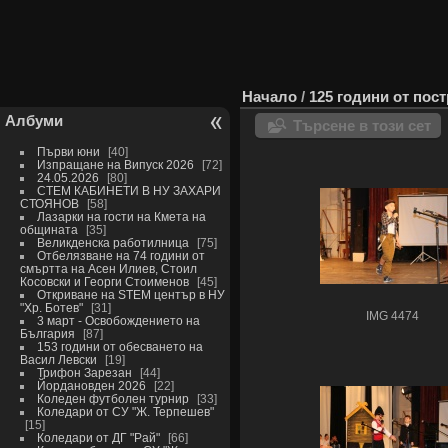
Начало
/
125 години от пос
Албуми
Търсене в този сет
Първи юни
40
Изпращане на Випуск 2026
72
24.05.2026
80
СТЕМ КАБИНЕТИ В НУ ЗАХАРИ
СТОЯНОВ
58
Лазарки на гости на Кмета на
общината
35
Великденска работилница
75
Отбелязване на 74 години от
смъртта на Асен Илиев, Стоил
Косовски и Георги Стоименов
45
Откриване на STEM център в НУ
"Хр. Ботев"
31
IMG 4474
3 март - Освобождението на
България
87
153 години от обесването на
Васил Левски
19
Трифон Зарезан
44
Йордановден 2026
22
Коледен футболен турнир
33
Коледари от СУ "Ж. Терпешев"
15
Коледари от ДГ "Рай"
66