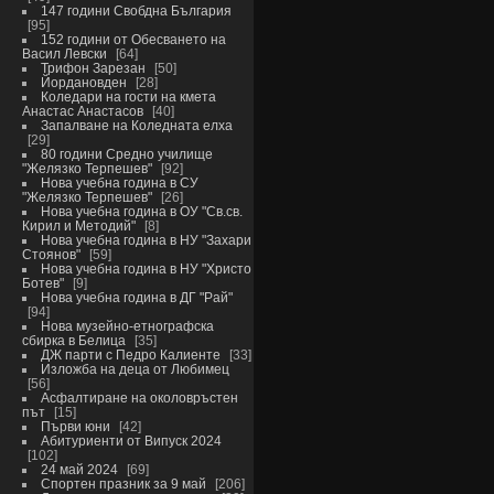
147 години Свобдна България
95
152 години от Обесването на
Васил Левски
64
Трифон Зарезан
50
Йордановден
28
Коледари на гости на кмета
Анастас Анастасов
40
Запалване на Коледната елха
29
80 години Средно училище
"Желязко Терпешев"
92
Нова учебна година в СУ
"Желязко Терпешев"
26
Нова учебна година в ОУ "Св.св.
Кирил и Методий"
8
Нова учебна година в НУ "Захари
Стоянов"
59
Нова учебна година в НУ "Христо
Ботев"
9
Нова учебна година в ДГ "Рай"
94
Нова музейно-етнографска
сбирка в Белица
35
ДЖ парти с Педро Калиенте
33
Изложба на деца от Любимец
56
Асфалтиране на околовръстен
път
15
Първи юни
42
Абитуриенти от Випуск 2024
102
24 май 2024
69
Спортен празник за 9 май
206