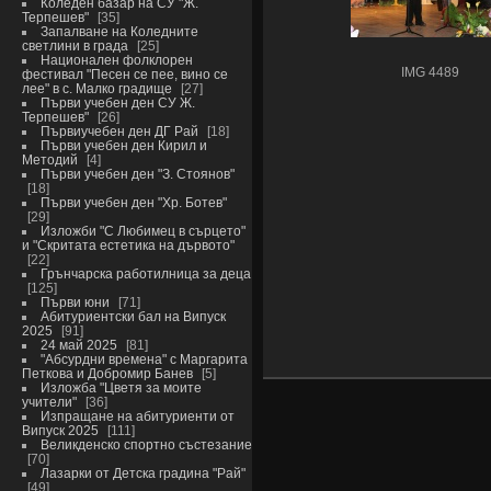
Коледен базар на СУ "Ж.
Терпешев"
35
Запалване на Коледните
светлини в града
25
Национален фолклорен
IMG 4489
фестивал "Песен се пее, вино се
лее" в с. Малко градище
27
Първи учебен ден СУ Ж.
Терпешев"
26
Първиучебен ден ДГ Рай
18
Първи учебен ден Кирил и
Методий
4
Първи учебен ден "З. Стоянов"
18
Първи учебен ден "Хр. Ботев"
29
Изложби "С Любимец в сърцето"
и "Скритата естетика на дървото"
22
Грънчарска работилница за деца
125
Първи юни
71
Абитуриентски бал на Випуск
2025
91
24 май 2025
81
"Абсурдни времена" с Маргарита
Петкова и Добромир Банев
5
Изложба "Цветя за моите
учители"
36
Изпращане на абитуриенти от
Випуск 2025
111
Великденско спортно състезание
70
Лазарки от Детска градина "Рай"
49