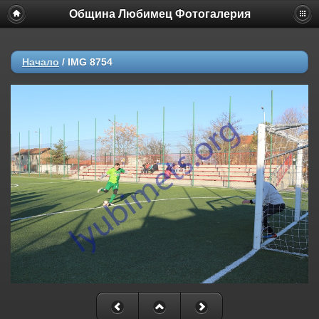
Община Любимец Фотогалерия
Начало
/
IMG 8754