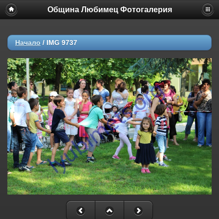
Община Любимец Фотогалерия
Начало
/
IMG 9737