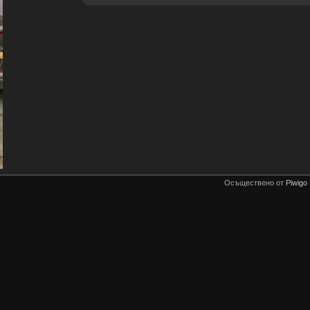
Осъществено от
Piwigo