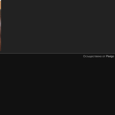
Осъществено от
Piwigo