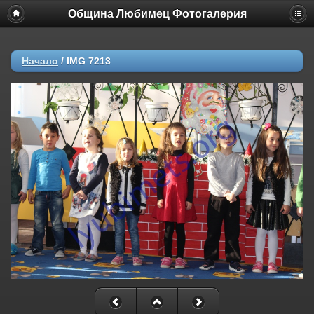
Община Любимец Фотогалерия
Начало
/
IMG 7213