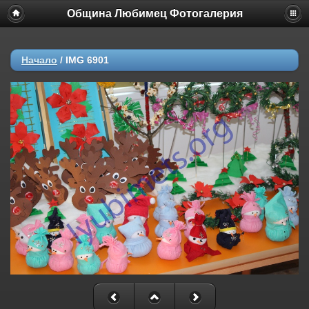
Община Любимец Фотогалерия
Начало
/
IMG 6901