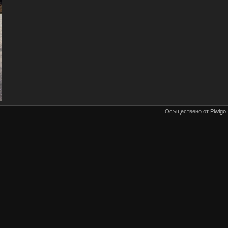
Осъществено от
Piwigo