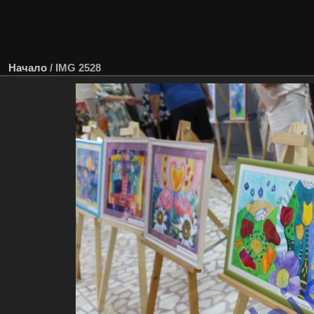
Начало
/
IMG 2528