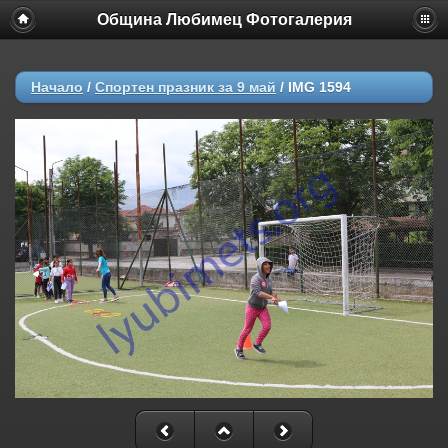
Община Любимец Фотогалерия
Начало
/
Спортен празник за 9 май
/
IMG 1594