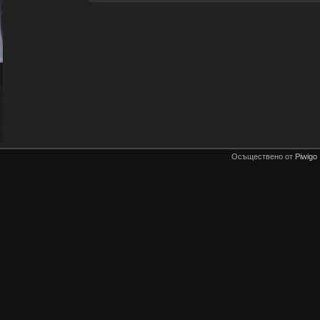
Осъществено от
Piwigo