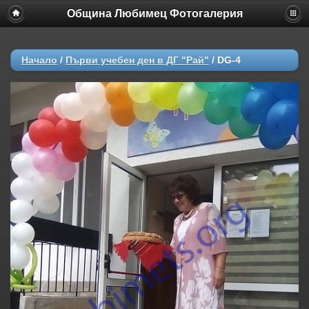
Община Любимец Фотогалерия
Начало
/
Първи учебен ден в ДГ "Рай"
/
DG-4