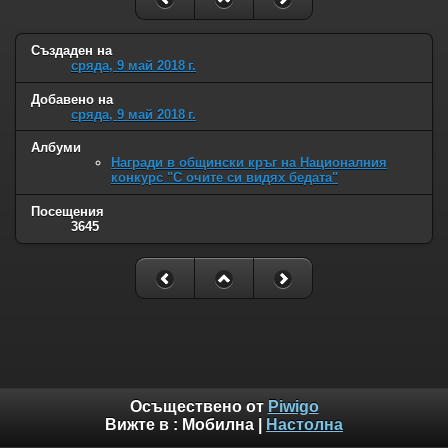
Създаден на
сряда, 9 май 2018 г.
Добавено на
сряда, 9 май 2018 г.
Албуми
Награди в общински кръг на Националния
конкурс "С очите си видях бедата"
Посещения
3645
Осъществено от
Piwigo
Вижте в :
Мобилна
|
Настолна