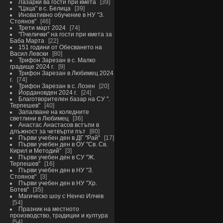
Лазарки ва гости при кмета
39
"Цаца" в с. Белица
39
Иновативно обучение в НУ "З.
Стоянов"
46
Трети март 2024
74
"Пчелички" на гости при кмета за
Баба Марта
22
151 години от Обесването на
Васил Левски
80
Трифон Зарезан в с. Малко
градище 2024 г.
9
Трифон Зарезан в Любимец 2024
г.
74
Трифон Зарезан в с. Лозен
20
Йордановден 2024 г.
24
Благотворителен базар на СУ ".
Терпешев"
40
Запалване на коледните
светлини в Любимец
36
Анастас Анастасов встъпи в
длъжност за четвърти път
80
Първи учебен ден в ДГ "Рай"
17
Първи учебен ден в ОУ "Св. Св.
Кирил и Методий"
3
Първи учебен ден в СУ "Ж.
Терпешев"
16
Първи учебен ден в НУ "З.
Стоянов"
3
Първи учебен ден в НУ "Хр.
Ботев"
35
Магическо шоу с Ненчо Илчев
54
Празник на местното
производство, традиции и култура
54