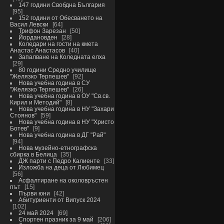
147 години Свобдна България
95
152 години от Обесването на
Васил Левски
64
Трифон Зарезан
50
Йордановден
28
Коледари на гости на кмета
Анастас Анастасов
40
Запалване на Коледната елха
29
80 години Средно училище
"Желязко Терпешев"
92
Нова учебна година в СУ
"Желязко Терпешев"
26
Нова учебна година в ОУ "Св.св.
Кирил и Методий"
8
Нова учебна година в НУ "Захари
Стоянов"
59
Нова учебна година в НУ "Христо
Ботев"
9
Нова учебна година в ДГ "Рай"
94
Нова музейно-етнографска
сбирка в Белица
35
ДЖ парти с Педро Калиенте
33
Изложба на деца от Любимец
56
Асфалтиране на околовръстен
път
15
Първи юни
42
Абитуриенти от Випуск 2024
102
24 май 2024
69
Спортен празник за 9 май
206