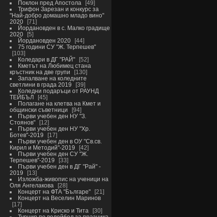
Поклон пред Апостола
49
Трифон Зарезан и конкурс за
"Най-добро домашно младо вино"
2020
71
Йордановден в с. Малко градище
2020
5
Йордановден 2020
44
75 години СУ "Ж. Терпешев"
103
Коледари в ДГ "РАЙ"
52
Кметът на Любимец стана
кръстник на две групи
130
Запалване на коледните
светлини в града 2019
39
Коледни подаръци от РАУНД
ТЕЙБЪЛ
45
Полагане на клетва на Кмет и
общински съветници
94
Първи учебен ден НУ "З.
Стоянов"
12
Първи учебен ден НУ "Хр.
Ботев"-2019
17
Първи учебен ден в ОУ "Св.св.
Кирил и Методий"-2019
42
Първи учебен ден СУ "Ж.
Терпешев"-2019
33
Първи учебен ден в ДГ "Рай" -
2019
13
Изложба-живопис на ученици на
Оля Ангелакова
28
Концерт на ФТА "Българе"
21
Концерт на Веселин Маринов
17
Концерт на Криско и Тита
30
Турнир по волейбол за празника