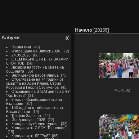
Начало
20159
Албуми
Първи юни
40
Изпращане на Випуск 2026
72
24.05.2026
80
СТЕМ КАБИНЕТИ В НУ ЗАХАРИ
СТОЯНОВ
58
Лазарки на гости на Кмета на
общината
35
Великденска работилница
75
Отбелязване на 74 години от
смъртта на Асен Илиев, Стоил
Косовски и Георги Стоименов
45
IMG 4502
Откриване на STEM център в НУ
"Хр. Ботев"
31
3 март - Освобождението на
България
87
153 години от обесването на
Васил Левски
19
Трифон Зарезан
44
Йордановден 2026
22
Коледен футболен турнир
33
Коледари от СУ "Ж. Терпешев"
15
Коледари от ДГ "Рай"
66