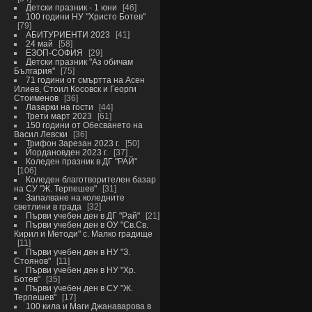
Детски празник - 1 юни
46
100 години НУ "Христо Ботев"
79
АБИТУРИЕНТИ 2023
41
24 май
58
ЕЗОП-СОФИЯ
29
Детски празник "Аз обичам
България"
75
71 години от смъртта на Асен
Илиев, Стоил Косовск и Георги
Стоименов
36
Лазарки на гости
44
Трети март 2023
61
150 години от Обесването на
Васил Левски
36
Трифон Зарезан 2023 г.
50
Йордановден 2023 г.
37
Коледен празник в ДГ "РАЙ"
106
Коледен благотворителен базар
на СУ "Ж. Терпешев"
31
Запалване на коледните
светлини в града
32
Първи учебен ден в ДГ "Рай"
21
Първи учебен ден в ОУ "Св.Св.
Кирил и Методи" с. Малко градище
11
Първи учебен ден в НУ "З.
Стоянов"
11
Първи учебен ден в НУ "Хр.
Ботев"
35
Първи учебен ден в СУ "Ж.
Терпешев"
17
100 кила и Маги Джанаварова в