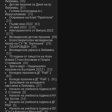
Любимец
45
Детски празник за Деня на гр.
Любимец
87
Голяма Богородица в с.
Йерусалимово
72
Откриване на Клуб "Приятели"
23
Първи юни 2022
63
24 май 2022
135
Абитуриентите от Випуск 2022
177
Великденски детски празник
88
Благотворителен великденски
базар на СУ "Ж. Терпешев"
29
ЛАЗАРОВДЕН
39
Великденска украса в Любимец
12
70 години от смъртта на Асен
Илиев Стоил Косовски и Георги
Стоименов
36
Трети март - Национален
празник на България 2022 г.
53
Коледен празник в ДГ "Рай" 2
62
Коледе празник в ДГ "Рай" 1
91
Запалване на коледните
светлини в Любимец
37
Начало на учебната година в НУ
З. Стоянов
9
Начало на учебната година в НУ
Хр. Ботев
14
Начало на учебната година в ДГ
РАЙ
5
Начало на учебната година в ОУ
"Св.Св.Кирили и Методий"
5