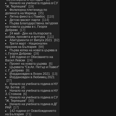
Начало на учебната година в СУ
"Ж. Терпешев"
19
Фолклорна плетеница по
долината на Марица
35
Лятна фиеста с Памбос
110
Детско маскот парти
114
Първа Благодарствена литургия
на новата църква в с. Георги
Добрево
17
24 май - Ден на българската
азбука, просвета и култура
111
Абитуриенти от Випуск 2021
82
Трети март - Национален
празник на България
98
Първа копка на новата църква в
с. Георги Добрево
28
148 години от Обесването на
Васил Левски
24
Проект на новата църква
6
Църквата "Св.Ап. Петър и Павел"
с. Г. добрево
9
Йордановден в Лозен 2021
13
Йордановден в Любимец 2021
27
Начало на учебната година в НУ
Хр. Ботев
4
Начало на учебната година в НУ
З. Стоянов
6
Начало на учебната година в СУ
"Ж. Терпешев"
30
Начало на учебната година в ДГ
РАЙ
17
142 години от Освобождението
на България
71