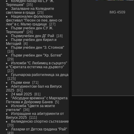
Коледен базар на СУ "Ж.
Терпешев"
35
Запалване на Коледните
светлини в града
25
IMG 4509
Национален фолклорен
фестивал "Песен се пее, вино се
лее" в с. Малко градище
27
Първи учебен ден СУ Ж.
Терпешев"
26
Първиучебен ден ДГ Рай
18
Първи учебен ден Кирил и
Методий
4
Първи учебен ден "З. Стоянов"
18
Първи учебен ден "Хр. Ботев"
29
Изложби "С Любимец в сърцето"
и "Скритата естетика на дървото"
22
Грънчарска работилница за деца
125
Първи юни
71
Абитуриентски бал на Випуск
2025
91
24 май 2025
81
"Абсурдни времена" с Маргарита
Петкова и Добромир Банев
5
Изложба "Цветя за моите
учители"
36
Изпращане на абитуриенти от
Випуск 2025
111
Великденско спортно състезание
70
Лазарки от Детска градина "Рай"
49